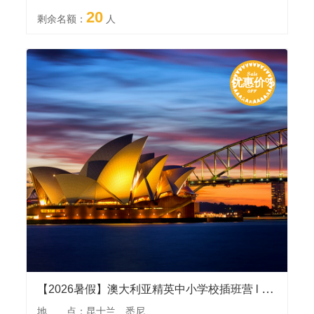
20
剩余名额：
人
优惠价%
【2026暑假】澳大利亚精英中小学校插班营 l 多年发团执行经验，参访悉尼大学，入住寄宿家庭，游览黄金海岸等景点
地 点：昆士兰、悉尼