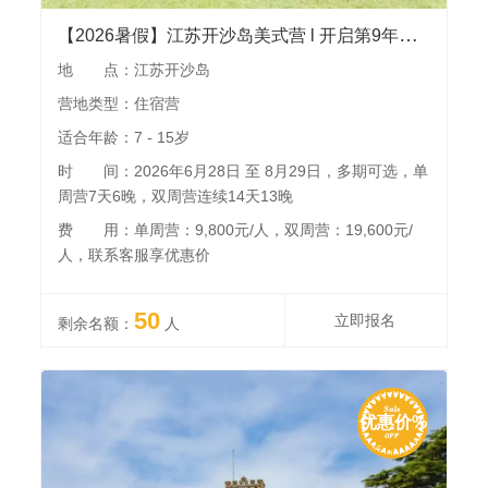
【2026暑假】江苏开沙岛美式营 l 开启第9年，丰富的帆船、马术、击剑等60+活动，外教配比高，独有的花园房车住宿体验，全国营员免费接机
地 点：江苏开沙岛
营地类型：住宿营
适合年龄：7 - 15岁
时 间：2026年6月28日 至 8月29日，多期可选，单
周营7天6晚，双周营连续14天13晚
费 用：单周营：9,800元/人，双周营：19,600元/
人，联系客服享优惠价
50
立即报名
剩余名额：
人
优惠价%