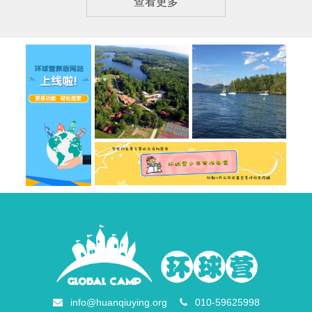
查看更多
info@huanqiuying.org
010-59625998