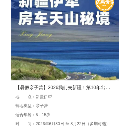
优惠价%
【暑假亲子营】2026我们去新疆！第10年出发，“躺平”房车里游伊犁，独家安集海峡谷露营，住宿赛里木湖、琼库什台、昭苏玉湖景区野奢酒店
地 点：新疆伊犁
营地类型：亲子营
适合年龄：5 - 15岁
时 间：2026年6月30日 至 8月22日（多期可选）