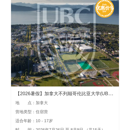
优惠价%
【2026暑假】加拿大不列颠哥伦比亚大学(UBC)国际语言夏校&公校中学夏校，两周夏校学习及温哥华城市游览
地 点：加拿大
营地类型：住宿营
适合年龄：10 - 17岁
时 间：2026年7月26日 至 8月9日 （共15天）