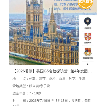
优惠价%
【2026暑假】英国G5名校探访营 l 第4年发团，牛津、剑桥、帝国理工等名校深度探访，哈利波特等30+热门景点，可独立可亲子
地 点：伦敦、温莎、剑桥、白崖、约克、牛津
营地类型：独立营/亲子营
适合年龄：7 - 18岁
时 间：2026年7月9日 至 8月18日，共两期，每期
14天