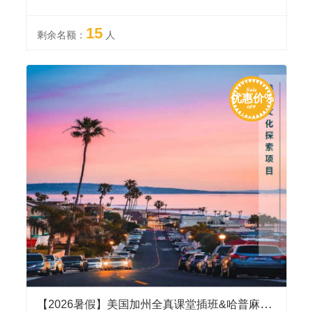
15
剩余名额：
人
优惠价%
【2026暑假】美国加州全真课堂插班&哈普麻耶UCLA名校参访，游览洛杉矶、波士顿、华盛顿、费城、纽约知名景点