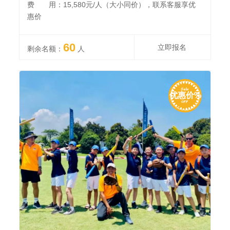
费 用：15,580元/人（大小同价），联系客服享优
惠价
60
立即报名
剩余名额：
人
优惠价%