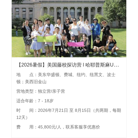
【2026暑假】美国藤校探访营 l 哈耶普斯麻UCLA探访交流，苹果、谷歌参观，联合国、大都会博物馆、百老汇，可单飞可亲子
地 点：美东华盛顿、费城、纽约、纽黑文、波士
顿；美西旧金山
营地类型：独立营/亲子营
适合年龄：7 - 18岁
时 间：2026年7月21日 至 8月15日（共两期，每期
12天）
费 用：45,800元/人，联系客服享优惠价