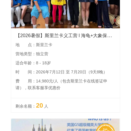
【2026暑假】斯里兰卡义工营 l 海龟+大象保育收获NGO双证书，雅拉国家公园、加勒古堡、国家博物馆、当地学校访问交流、海上观鲸
地 点：斯里兰卡
营地类型：独立营
适合年龄：8 - 18岁
时 间：2026年7月12日 至 7月20日（9天8晚）
费 用：14,980元/人（包含斯里兰卡在线签证申
请），联系客服享优惠价
20
剩余名额：
人