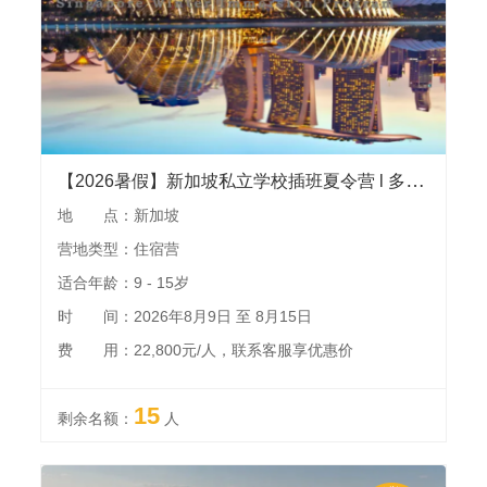
【2026暑假】新加坡私立学校插班夏令营 l 多次发团执行经验，国立大学访校，科学馆，滨海堤坝，全天畅玩环球影城，游览鱼尾狮等景点
地 点：新加坡
营地类型：住宿营
适合年龄：9 - 15岁
时 间：2026年8月9日 至 8月15日
费 用：22,800元/人，联系客服享优惠价
15
剩余名额：
人