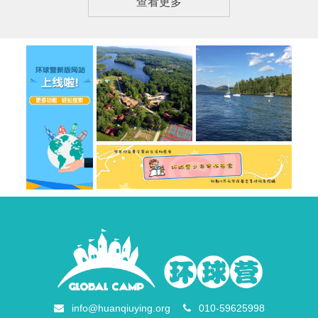
查看更多
info@huanqiuying.org
010-59625998