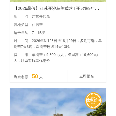
【2026暑假】江苏开沙岛美式营 l 开启第9年，丰富的帆船、马术、击剑等60+活动，外教配比高，独有的花园房车住宿体验，全国营员免费接机
地 点：江苏开沙岛
营地类型：住宿营
适合年龄：7 - 15岁
时 间：2026年6月28日 至 8月29日，多期可选，单
周营7天6晚，双周营连续14天13晚
费 用：单周营：9,800元/人，双周营：19,600元/
人，联系客服享优惠价
50
立即报名
剩余名额：
人
优惠价%