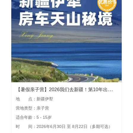
优惠价%
【暑假亲子营】2026我们去新疆！第10年出发，“躺平”房车里游伊犁，独家安集海峡谷露营，住宿赛里木湖、琼库什台、昭苏玉湖景区野奢酒店
地 点：新疆伊犁
营地类型：亲子营
适合年龄：5 - 15岁
时 间：2026年6月30日 至 8月22日（多期可选）