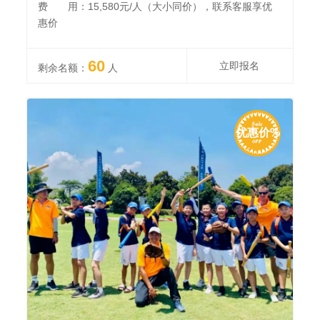
费 用：15,580元/人（大小同价），联系客服享优
惠价
60
立即报名
剩余名额：
人
优惠价%