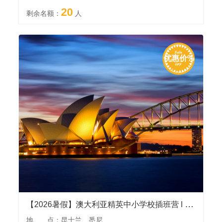
20
剩余名额：
人
优惠价%
【2026暑假】澳大利亚精英中小学校插班营 l 多年发团执行经验，参访悉尼大学，入住寄宿家庭，游览黄金海岸等景点
地 点：昆士兰、悉尼