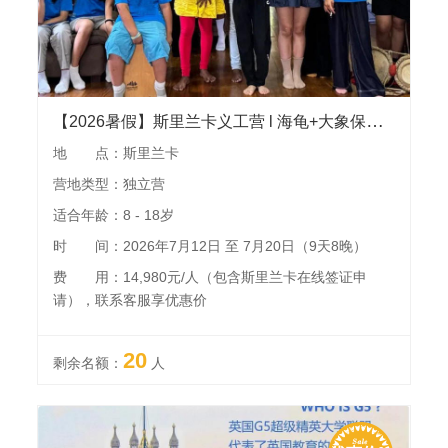
【2026暑假】斯里兰卡义工营 l 海龟+大象保育收获NGO双证书，雅拉国家公园、加勒古堡、国家博物馆、当地学校访问交流、海上观鲸
地 点：斯里兰卡
营地类型：独立营
适合年龄：8 - 18岁
时 间：2026年7月12日 至 7月20日（9天8晚）
费 用：14,980元/人（包含斯里兰卡在线签证申
请），联系客服享优惠价
20
剩余名额：
人