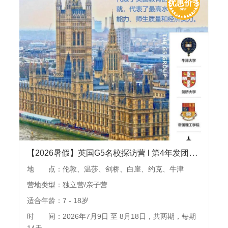
优惠价%
【2026暑假】英国G5名校探访营 l 第4年发团，牛津、剑桥、帝国理工等名校深度探访，哈利波特等30+热门景点，可独立可亲子
地 点：伦敦、温莎、剑桥、白崖、约克、牛津
营地类型：独立营/亲子营
适合年龄：7 - 18岁
时 间：2026年7月9日 至 8月18日，共两期，每期
14天