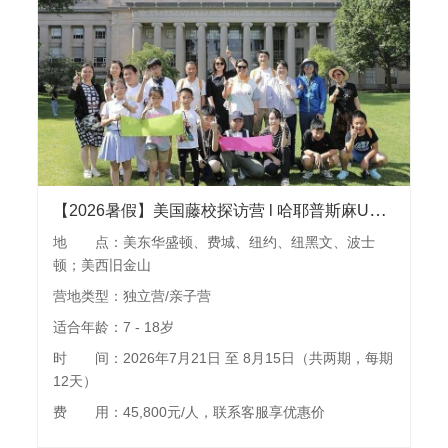
【2026暑假】美国藤校探访营 l 哈耶普斯麻UCLA探访交流，苹果、谷歌参观，联合国、大都会博物馆、百老汇，可单飞可亲子
地 点：美东华盛顿、费城、纽约、纽黑文、波士
顿；美西旧金山
营地类型：独立营/亲子营
适合年龄：7 - 18岁
时 间：2026年7月21日 至 8月15日（共两期，每期
12天）
费 用：45,800元/人，联系客服享优惠价