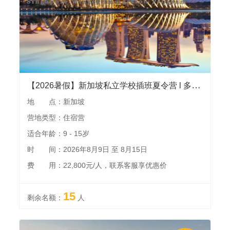
【2026暑假】新加坡私立学校插班夏令营 l 多次发团执行经验，国立大学访校，科学馆，滨海堤坝，全天畅玩环球影城，游览鱼尾狮等景点
地 点：新加坡
营地类型：住宿营
适合年龄：9 - 15岁
时 间：2026年8月9日 至 8月15日
费 用：22,800元/人，联系客服享优惠价
15
剩余名额：
人