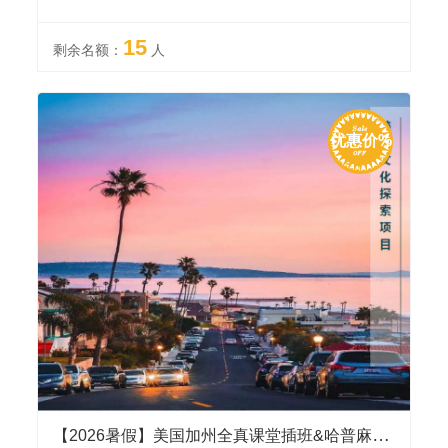
15
剩余名额：
人
优惠价%
【2026暑假】美国加州全真课堂插班&哈普麻耶UCLA名校参访，游览洛杉矶、波士顿、华盛顿、费城、纽约知名景点