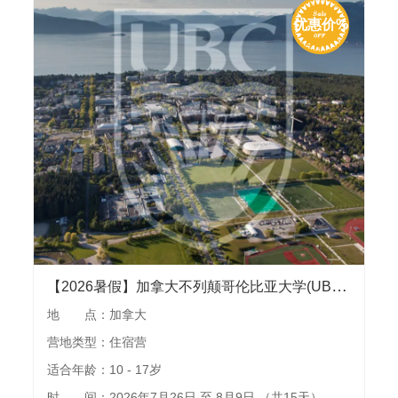
优惠价%
【2026暑假】加拿大不列颠哥伦比亚大学(UBC)国际语言夏校&公校中学夏校，两周夏校学习及温哥华城市游览
地 点：加拿大
营地类型：住宿营
适合年龄：10 - 17岁
时 间：2026年7月26日 至 8月9日 （共15天）