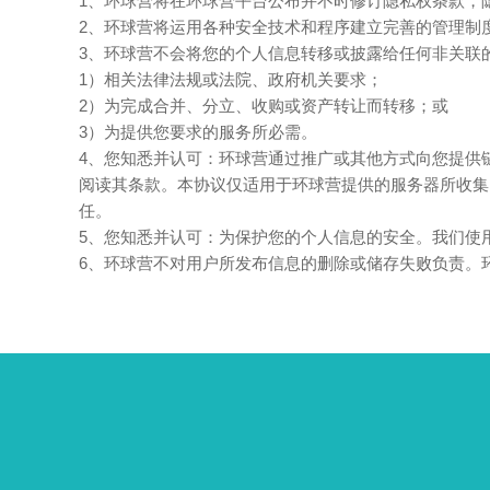
1、环球营将在环球营平台公布并不时修订隐私权条款，
2、环球营将运用各种安全技术和程序建立完善的管理制
3、环球营不会将您的个人信息转移或披露给任何非关联
1）相关法律法规或法院、政府机关要求；
2）为完成合并、分立、收购或资产转让而转移；或
3）为提供您要求的服务所必需。
4、您知悉并认可：环球营通过推广或其他方式向您提供
阅读其条款。本协议仅适用于环球营提供的服务器所收集
任。
5、您知悉并认可：为保护您的个人信息的安全。我们使
6、环球营不对用户所发布信息的删除或储存失败负责。