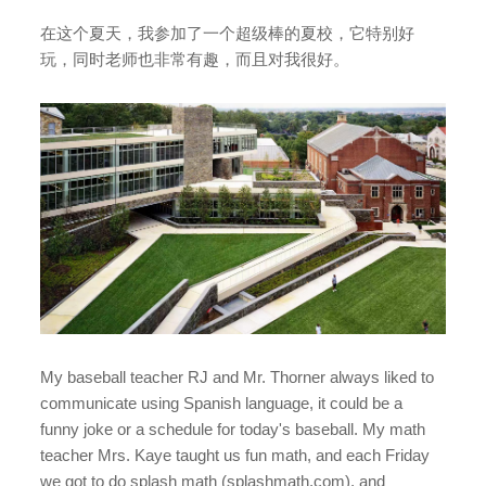
在这个夏天，我参加了一个超级棒的夏校，它特别好
玩，同时老师也非常有趣，而且对我很好。
My baseball teacher RJ and Mr. Thorner always liked to
communicate using Spanish language, it could be a
funny joke or a schedule for today's baseball. My math
teacher Mrs. Kaye taught us fun math, and each Friday
we got to do splash math (splashmath.com), and