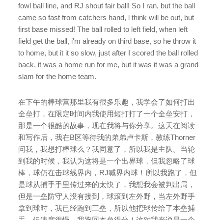
fowl ball line, and RJ shout fair ball! So I ran, but the ball
came so fast from catchers hand, l think will be out, but
first base missed! The ball rolled to left field, when left
field get the ball, i'm already on third base, so he throw it
to home, but it it so slow, just after I scored the ball rolled
back, it was a home run for me, but it was it was a grand
slam for the home team.
在下午的棒球营那里我有很多乐趣，我学会了如何打出
全垒打，在限定时间内我使用短打打了一个全垒安打，
那是一个很酷的故事，现在我将与你分享。这天在阅读
和写作后，我在B区等待我的弟弟卢卡斯，教练Thorner
问我，我想打棒球么？我同意了，所以我是主队。当轮
到我的时候，我认为这将是一个出界球，但我忽略了球
棒，球仍在击球线界内，RJ喊界内球！所以我跑了，但
是球从捕手手里传过来的太快了，我想我会被判出局，
但是一垒防守人没有接到，球滚到左外野，当左外野手
拿到球时，我已经跑到三垒，所以他把球传给了本垒捕
手，但速度很慢，我跑回本垒得分！这对我来说是一个