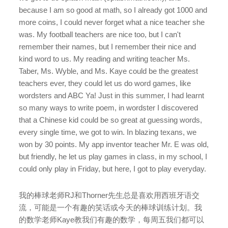
because I am so good at math, so I already got 1000 and
more coins, I could never forget what a nice teacher she
was. My football teachers are nice too, but I can't
remember their names, but I remember their nice and
kind word to us. My reading and writing teacher Ms.
Taber, Ms. Wyble, and Ms. Kaye could be the greatest
teachers ever, they could let us do word games, like
wordsters and ABC Ya! Just in this summer, I had learnt
so many ways to write poem, in wordster I discovered
that a Chinese kid could be so great at guessing words,
every single time, we got to win. In blazing texans, we
won by 30 points. My app inventor teacher Mr. E was old,
but friendly, he let us play games in class, in my school, I
could only play in Friday, but here, I got to play everyday.
我的棒球老师RJ和Thorner先生总是喜欢用西班牙语交
流，可能是一个有趣的笑话或今天的棒球训练计划。我
的数学老师Kaye教我们有趣的数学，每周五我们都可以