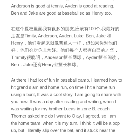
Anderson is good at tennis, Ayden is good at reading,
Ben and Jake are good at baseball so as Henry too.
在这个夏校里面我有很多的朋友,应该有100个,我最好的
朋友是Timity, Anderson, Ayden, Luke, Ben, Jake 和
Henry，他们看起来就像普通人一样，但如果你对他们
好，他们会对你非常好。他们每个人都有自己的才华，
Timmity很聪明，Anderson擅长网球，Ayden擅长阅读，
Ben，Jake还有Henry都擅长棒球。
At there I had lot of fun in baseball camp, I learned how to
hit grand slam and home run, on time I hit a home run
using a bunt, It was a cool story, I am going to share with
you now. It was a day after reading and writing, when I
was waiting for my brother Lucas in zone B, coach
Thorner asked me do I want to Olay, I agreed, so I am
the home team, when it is my turn, I think it will be a pop
up, but I literally slip over the bat, and it stuck near the