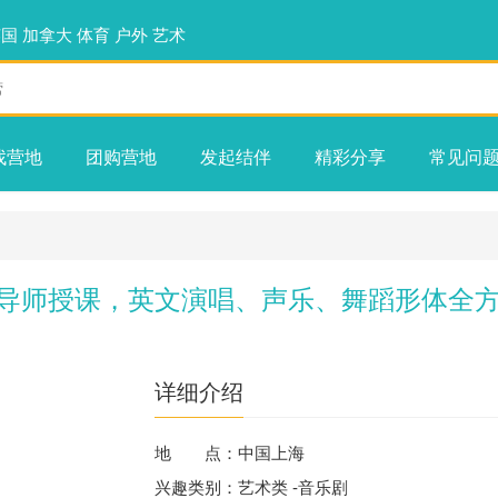
英国
加拿大
体育
户外
艺术
找营地
团购营地
发起结伴
精彩分享
常见问
外籍导师授课，英文演唱、声乐、舞蹈形体全
详细介绍
地 点：中国上海
兴趣类别：艺术类 -音乐剧