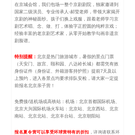
在京城会馆，我们包场一整个京剧剧院，独家邀请到
国家二级演员、专业传承人-郝莹老师，带领大家揭开
京剧的神秘面纱。孩子们换上戏服，跟着老师学习京
剧艺术唱、念、做、打，体验字正腔圆的纯粹京戏；
经验丰富的老京剧艺术家，从零开始教学勾画非遗京
剧脸谱。
特别提醒：
北京是热门旅游城市，暑假的景点门票
（天安门、故宫、颐和园、八达岭长城）都需凭有效
身份证件（身份证、外籍游客持护照）提前7天及以
上预约，进入各景点均要求排队安检，请大家一定提
前报名北京亲子营！
免费接/送机场或高铁站：机场：北京首都国际机场、
北京大兴国际机场火车站‌：北京站、北京西站、北京
南站、北京北站、北京丰台站、北京朝阳站
报名夏令营可以享受环球营特有的折扣
，详询请联系环