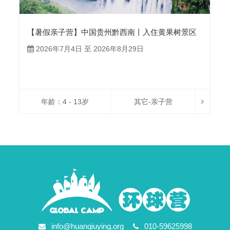
【暑假亲子营】中国贵州黔西南丨入住黄果树景区
酒店专享VIP直达瀑布，马岭河峡谷绝美瀑布群，喀
2026年7月4日 至 2026年8月29日
斯特奇观万峰林，布依族非遗体验
年龄：4 - 13岁
其它-亲子营
info@huanqiuying.org
010-59625998