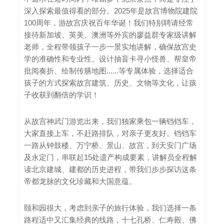
深入探索最值得看的部分。2025年是故宫博物院建院
100周年，游故宫庆祝百年华诞！我们特别聘请经常
接待新加坡、英美、澳洲等外宾的廖益群专家级讲解
老师，全程带领孩子一步一景实地讲解，确保故宫史
学的准确性和专业性。设计抽盲卡寻小怪兽、帮皇帝
批阅奏折、绘制传膳地图......等专属体验，选择适合
孩子的方式探索故宫建筑、历史、文物等文化，让孩
子收获到翻倍的学识！
从故宫神武门游览出来，我们独家乘包一辆铛铛车，
大家直接上车，不赶路排队，对亲子更友好。铛铛车
一路从钟鼓楼、万宁桥、景山、故宫，到天安门广场
及永定门，串联起15处遗产构成要素，讲解员全程解
读北京建城、建都的历史进程，带我们步步探访这条
帝都龙脉的文化珍藏和大国意蕴。
颐和园很大，考虑到亲子的旅行体验，我们选择一条
路程适中又汇集经典的线路，十七孔桥、仁寿殿、佛