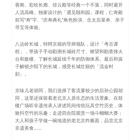
香阁、彩绘长廊、排云殿等经典一个不落，同时避开
人流高峰。独家设计的「遇见颐和园」课程，仁寿殿
前写“寿”字、“庆寿典礼”角色扮演、念太后菜单、亲⼦
寻宝等体验。
八达岭长城，特聘京籍的导师领队，设计「考古课
程」，带孩子手动勘测长城砖尺寸、瞭望和勘查烽火
台和敌楼、了解长城延续千年的防御体系。最后和孩
子解锁夕阳下的长城，感受长城壮丽的「流金时
刻」。
京味儿老胡同，我们选择了客流量较少的后孙公园胡
同，这里还保留着老北京人原生态的生活景象。在鼓
楼广场听非遗传承人讲述民间传统玩具空竹历史，体
验抖空竹的乐趣；走进四合院观赏一场斗蝈蝈大赛；
大人和孩子学做一碗地道的老北京炸酱面，品尝北京
非遗美食......