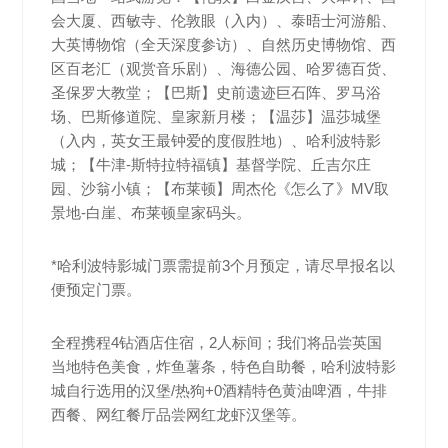
会大厦、西敏寺、伦敦眼（入内）、泰晤士河游船、
大英博物馆（全天深度参访）、自然历史博物馆、西
区百老汇（观赏音乐剧）、海德公园、哈罗德百货、
圣保罗大教堂；【巴斯】史前遗迹巨石阵、罗马浴
场、巴斯修道院、皇家新月楼；【温莎】温莎城堡
（入内，英女王最钟爱的度假胜地）、哈利波特影
城；【牛津-斯特拉特福镇】基督学院、丘吉尔庄
园、沙翁小镇；【布莱顿】周杰伦《怎么了》MV取
景地-白崖、布莱顿皇家码头。
*哈利波特影城门票需提前3个月预定，请尽早报名以
便预定门票。
全程携程4钻酒店住宿，2人标间；我们将品尝英国
当地特色美食，炸鱼薯条，特色自助餐，哈利波特影
城自行选用的汉堡/热狗+0酒精特色黄油啤酒，牛排
西餐、网红餐厅品尝网红龙虾汉堡等。